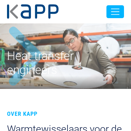
Heat transfer
engineers
OVER KAPP
Warmtewisselaars voor de