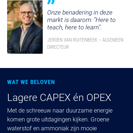
Onze benadering in deze
markt is daarom:
“Here to
teach, here to learn”
.
JEROEN VAN RUITENBEEK – ALGEMEEN
DIRECTEUR
WAT WE BELOVEN
Lagere CAPEX én OPEX
C
e
Met de schreeuw naar duurzame energie
komen grote uitdagingen kijken. Groene
El
waterstof en ammoniak zijn mooie
en