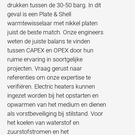
onwijs veel ervaring met restwarmte-
geschikt voor compressie van
drukken tussen de 30-50 barg. In dit
meer toereikend. Voor die extreem
projecten en hebben dus altijd een
waterstof omdat ze de compactheid
geval is een Plate & Shell
hoge drukken hebben we een printed
geschikte warmtewisselaar in onze
van een platenwarmtewisselaar
warmtewisselaar met nikkel platen
circuit warmtewisselaar in ons
scope. Als de warmtevraag laag is,
combineren met de sterkte van een
juist de beste match. Onze engineers
assortiment. Dit type
kan overbodige warmte alsnog
buizenwarmtewisselaar. Onze
weten de juiste balans te vinden
warmtewisselaar is extreem sterk
weggekoeld worden. Koelen kan met
volledig gelaste en pakkingvrije
tussen CAPEX en OPEX door hun
dankzij de combinatie van twee
lucht, water of een hybride oplossing.
warmtewisselaar is daarnaast
ruime ervaring in soortgelijke
technologieën; chemisch etsen en
Voor offshore installaties zijn
geschikt voor dagelijks opstart. Voor
projecten. Vraag gerust naar
diffusielassen. De stroomkanalen
(titanium) platenwarmtewisselaars of
offshore toepassing, waar er
referenties om onze expertise te
worden chemisch geëtst op een
speciale offshore aircoolers zeer
doorgaans met zeewater gekoeld
verifiëren. Electric heaters kunnen
metalen plaat. Geëtste platen worden
geschikt, vooral vanwege hun
wordt, leveren wij titanium
ingezet worden bij het opstarten en
gestapeld en door diffusielassen tot
compactheid.
platenwarmtewisselaars.
opwarmen van het medium en dienen
één blok gevormd.
als vorstbeveiliging bij stilstand. Voor
het koelen van waterstof en
zuurstofstromen en het