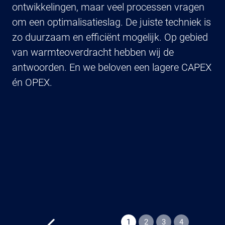
ontwikkelingen, maar veel processen vragen
zw
om een optimalisatieslag. De juiste techniek is
ge
zo duurzaam en efficiënt mogelijk. Op gebied
co
van warmteoverdracht hebben wij de
be
antwoorden. En we beloven een lagere CAPEX
dr
én OPEX.
en
wa
1
2
3
4