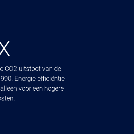
X
Compac
oploss
e CO2-uitstoot van de
90. Energie-efficiëntie
 alleen voor een hogere
De procesindustrie ke
osten.
karakteristieken. De 
efficiënte oplossinge
materiaalportfolio alt