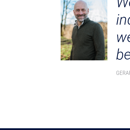
We
in
we
be
GERA