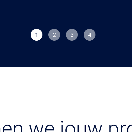
1
2
3
4
en we jouw pr