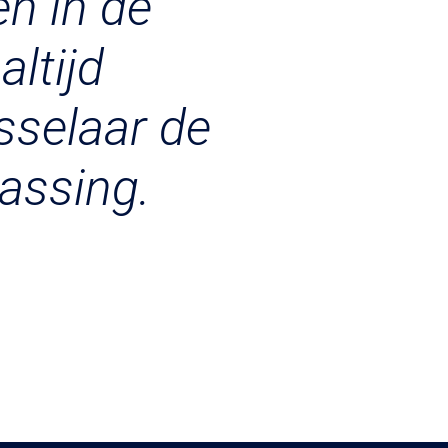
n in de
altijd
selaar de
passing.