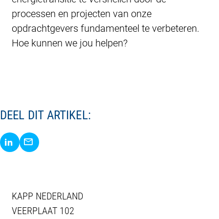
processen en projecten van onze
opdrachtgevers fundamenteel te verbeteren.
Hoe kunnen we jou helpen?
DEEL DIT ARTIKEL:
Delen via LinkedIn
Delen via E-Mail
KAPP NEDERLAND
VEERPLAAT 102