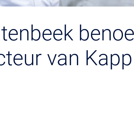
itenbeek beno
cteur van Kapp