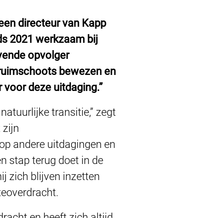
meen directeur van Kapp
nds 2021 werkzaam bij
evende opvolger
pp ruimschoots bewezen en
r voor deze uitdaging.”
atuurlijke transitie,” zegt
 zijn
 op andere uitdagingen en
n stap terug doet in de
ij zich blijven inzetten
teoverdracht.
acht en heeft zich altijd