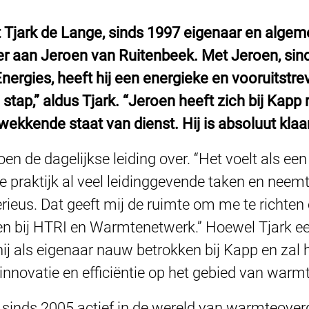
t Tjark de Lange, sinds 1997 eigenaar en alge
ver aan Jeroen van Ruitenbeek. Met Jeroen, si
ergies, heeft hij een energieke en vooruitstr
stap,” aldus Tjark. “Jeroen heeft zich bij Ka
ekkende staat van dienst. Hij is absoluut klaa
 de dagelijkse leiding over. “Het voelt als een n
de praktijk al veel leidinggevende taken en neemt
rieus. Dat geeft mij de ruimte om me te richten
len bij HTRI en Warmtenetwerk.” Hoewel Tjark ee
 hij als eigenaar nauw betrokken bij Kapp en zal h
innovatie en efficiëntie op het gebied van warm
sinds 2005 actief in de wereld van warmteoverdr