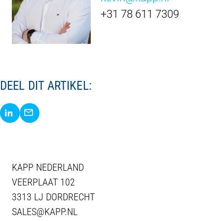
+31 78 611 7309
DEEL DIT ARTIKEL:
Delen via LinkedIn
Delen via E-Mail
KAPP NEDERLAND
VEERPLAAT 102
3313 LJ DORDRECHT
SALES@KAPP.NL