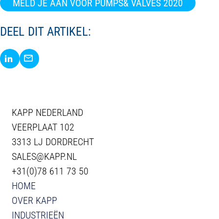
MELD JE AAN VOOR PUMPS& VALVES 2020
DEEL DIT ARTIKEL:
Delen via LinkedIn
Delen via E-Mail
KAPP NEDERLAND
VEERPLAAT 102
3313 LJ DORDRECHT
SALES@KAPP.NL
+31(0)78 611 73 50
HOME
OVER KAPP
INDUSTRIEËN