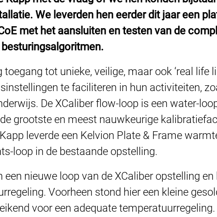
tallatie. We leverden hen eerder dit jaar een p
CoE met het aansluiten en testen van de compl
 besturingsalgoritmen.
oegang tot unieke, veilige, maar ook ‘real life li
nstellingen te faciliteren in hun activiteiten, zo
nderwijs. De XCaliber flow-loop is een water-lo
e grootste en meest nauwkeurige kalibratiefacil
 Kapp leverde een Kelvion Plate & Frame warmt
-loop in de bestaande opstelling.
 een nieuwe loop van de XCaliber opstelling en 
urregeling. Voorheen stond hier een kleine ges
reikend voor een adequate temperatuurregeling.