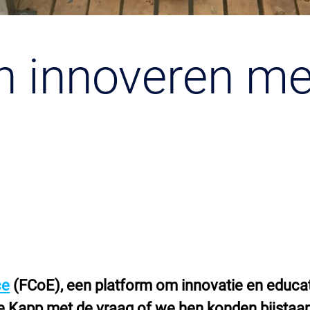
n innoveren me
ce
(FCoE), een platform om innovatie en educati
 Kapp met de vraag of we hen konden bijstaan