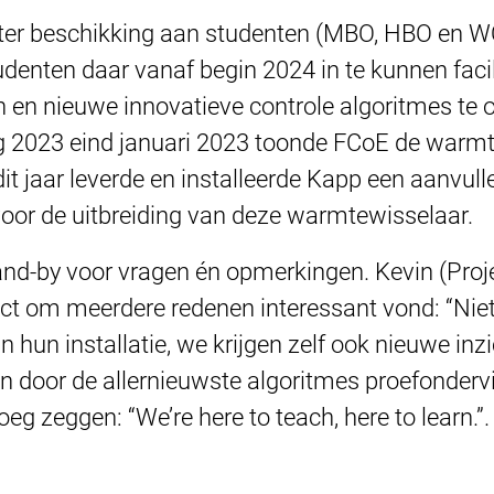
 ter beschikking aan studenten (MBO, HBO en W
denten daar vanaf begin 2024 in te kunnen facil
 en nieuwe innovatieve controle algoritmes te on
 2023 eind januari 2023 toonde FCoE de warmt
dit jaar leverde en installeerde Kapp een aanvul
oor de uitbreiding van deze warmtewisselaar.
nd-by voor vragen én opmerkingen. Kevin (Proje
ject om meerdere redenen interessant vond: “Nie
an hun installatie, we krijgen zelf ook nieuwe in
 door de allernieuwste algoritmes proefondervin
eg zeggen: “We’re here to teach, here to learn.”.