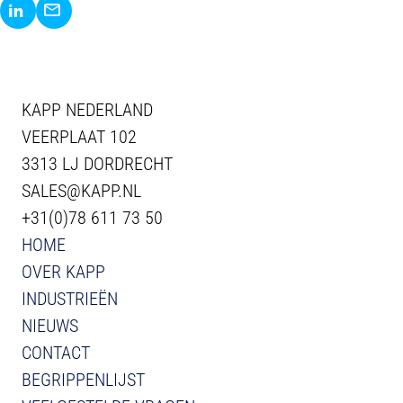
Delen via LinkedIn
Delen via E-Mail
KAPP NEDERLAND
VEERPLAAT 102
3313 LJ DORDRECHT
SALES@KAPP.NL
+31(0)78 611 73 50
HOME
OVER KAPP
INDUSTRIEËN
NIEUWS
CONTACT
BEGRIPPENLIJST