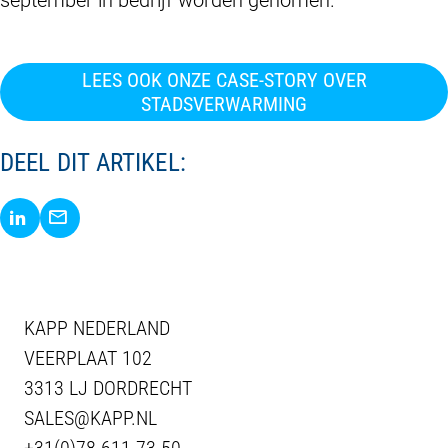
LEES OOK ONZE CASE-STORY OVER
STADSVERWARMING
DEEL DIT ARTIKEL:
Delen via LinkedIn
Delen via E-Mail
KAPP NEDERLAND
VEERPLAAT 102
3313 LJ DORDRECHT
SALES@KAPP.NL