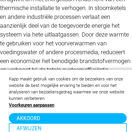
thermische installatie te verhogen. In stoomketels
en andere industriële processen verlaat een
aanzienlijk deel van de toegevoerde energie het
systeem via hete uitlaatgassen. Door deze warmte
te gebruiken voor het voorverwarmen van
voedingswater of andere procesmedia, reduceert
een economizer het benodigde brandstofvermogen
en verhoogt hij de totale systeemefficiëntie.
Kapp maakt gebruik van cookies om de bezoekers van onze
Economizers worden breed toegepast in
website de best mogelijke ervaring te bieden en voor het
analyseren van bezoekersgedrag waarmee we onze website
energiecentrales, chemische en petrochemische
kunnen verbeteren.
installaties en andere energie‑intensieve industrieën.
Voorkeuren aanpassen
Afhankelijk van rookgastemperatuur, debieten,
AKKOORD
drukniveaus en vervuilingsgraad zijn verschillende
AFWIJZEN
constructievormen mogelijk, waaronder