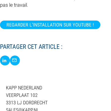
pas le travail.
REGARDER L’INSTALLATION SUR YOUTUBE !
PARTAGER CET ARTICLE :
Share via LinkedIn
Share via E-Mail
KAPP NEDERLAND
VEERPLAAT 102
3313 LJ DORDRECHT
SALES@KAPP.NL