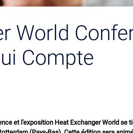
r World Confe
Qui Compte
ence et l’exposition Heat Exchanger World se ti
otterdam (Pays-Bas). Cette édition sera animé