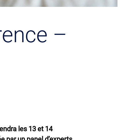
rence –
endra les 13 et 14
e par un panel d’experts