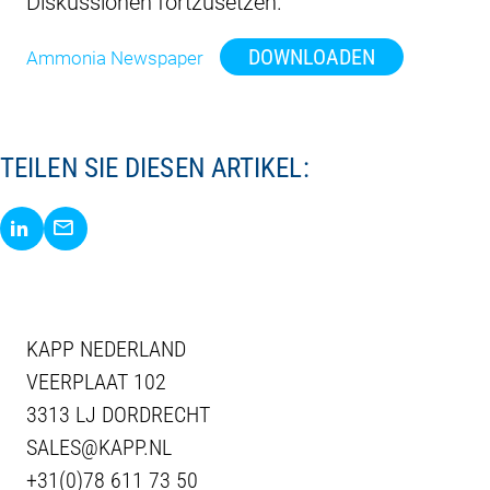
Diskussionen fortzusetzen.
DOWNLOADEN
Ammonia Newspaper
TEILEN SIE DIESEN ARTIKEL:
Share via LinkedIn
Share via E-Mail
KAPP NEDERLAND
VEERPLAAT 102
3313 LJ DORDRECHT
SALES@KAPP.NL
+31(0)78 611 73 50