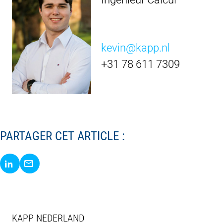
kevin@kapp.nl
+31 78 611 7309
PARTAGER CET ARTICLE :
Share via LinkedIn
Share via E-Mail
KAPP NEDERLAND