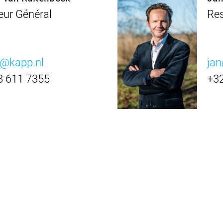
eur Général
Res
n@kapp.nl
ja
8 611 7355
+32
l